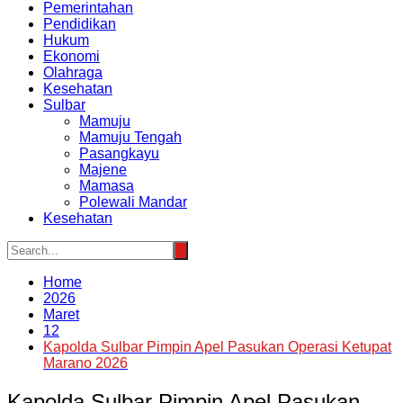
Pemerintahan
Pendidikan
Hukum
Ekonomi
Olahraga
Kesehatan
Sulbar
Mamuju
Mamuju Tengah
Pasangkayu
Majene
Mamasa
Polewali Mandar
Kesehatan
Home
2026
Maret
12
Kapolda Sulbar Pimpin Apel Pasukan Operasi Ketupat
Marano 2026
Kapolda Sulbar Pimpin Apel Pasukan