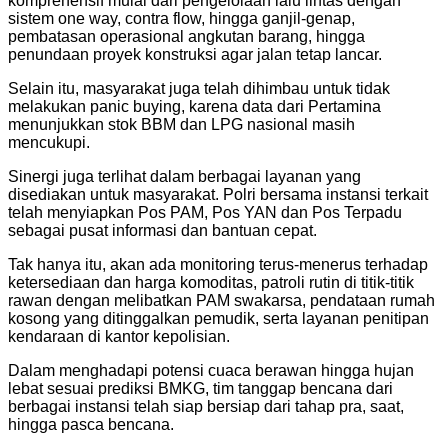
komprehensif mulai dari pengelolaan lalu lintas dengan
sistem one way, contra flow, hingga ganjil-genap,
pembatasan operasional angkutan barang, hingga
penundaan proyek konstruksi agar jalan tetap lancar.
Selain itu, masyarakat juga telah dihimbau untuk tidak
melakukan panic buying, karena data dari Pertamina
menunjukkan stok BBM dan LPG nasional masih
mencukupi.
Sinergi juga terlihat dalam berbagai layanan yang
disediakan untuk masyarakat. Polri bersama instansi terkait
telah menyiapkan Pos PAM, Pos YAN dan Pos Terpadu
sebagai pusat informasi dan bantuan cepat.
Tak hanya itu, akan ada monitoring terus-menerus terhadap
ketersediaan dan harga komoditas, patroli rutin di titik-titik
rawan dengan melibatkan PAM swakarsa, pendataan rumah
kosong yang ditinggalkan pemudik, serta layanan penitipan
kendaraan di kantor kepolisian.
Dalam menghadapi potensi cuaca berawan hingga hujan
lebat sesuai prediksi BMKG, tim tanggap bencana dari
berbagai instansi telah siap bersiap dari tahap pra, saat,
hingga pasca bencana.