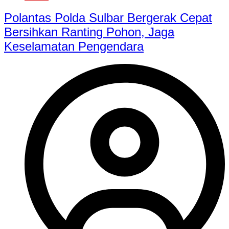
Polantas Polda Sulbar Bergerak Cepat
Bersihkan Ranting Pohon, Jaga
Keselamatan Pengendara