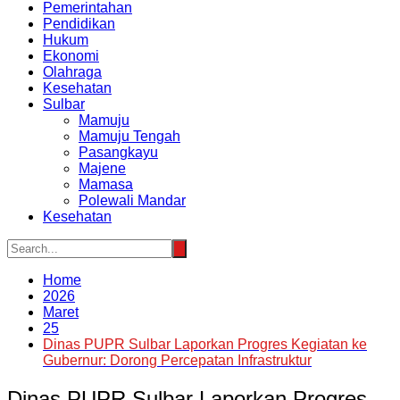
Pemerintahan
Pendidikan
Hukum
Ekonomi
Olahraga
Kesehatan
Sulbar
Mamuju
Mamuju Tengah
Pasangkayu
Majene
Mamasa
Polewali Mandar
Kesehatan
Home
2026
Maret
25
Dinas PUPR Sulbar Laporkan Progres Kegiatan ke
Gubernur: Dorong Percepatan Infrastruktur
Dinas PUPR Sulbar Laporkan Progres