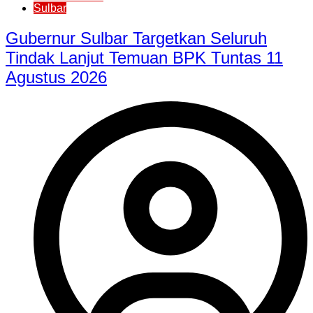
Sulbar
Gubernur Sulbar Targetkan Seluruh
Tindak Lanjut Temuan BPK Tuntas 11
Agustus 2026