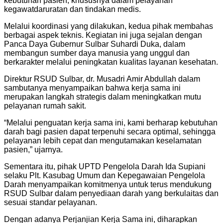
kebutuhan pasien, khususnya dalam pelayanan
kegawatdaruratan dan tindakan medis.
Melalui koordinasi yang dilakukan, kedua pihak membahas
berbagai aspek teknis. Kegiatan ini juga sejalan dengan
Panca Daya Gubernur Sulbar Suhardi Duka, dalam
membangun sumber daya manusia yang unggul dan
berkarakter melalui peningkatan kualitas layanan kesehatan.
Direktur RSUD Sulbar, dr. Musadri Amir Abdullah dalam
sambutanya menyampaikan bahwa kerja sama ini
merupakan langkah strategis dalam meningkatkan mutu
pelayanan rumah sakit.
“Melalui penguatan kerja sama ini, kami berharap kebutuhan
darah bagi pasien dapat terpenuhi secara optimal, sehingga
pelayanan lebih cepat dan mengutamakan keselamatan
pasien,” ujarnya.
Sementara itu, pihak UPTD Pengelola Darah Ida Supiani
selaku Plt. Kasubag Umum dan Kepegawaian Pengelola
Darah menyampaikan komitmenya untuk terus mendukung
RSUD Sulbar dalam penyediaan darah yang berkulaitas dan
sesuai standar pelayanan.
Dengan adanya Perjanjian Kerja Sama ini, diharapkan