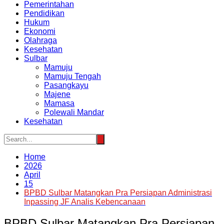
Pemerintahan
Pendidikan
Hukum
Ekonomi
Olahraga
Kesehatan
Sulbar
Mamuju
Mamuju Tengah
Pasangkayu
Majene
Mamasa
Polewali Mandar
Kesehatan
Home
2026
April
15
BPBD Sulbar Matangkan Pra Persiapan Administrasi
Inpassing JF Analis Kebencanaan
BPBD Sulbar Matangkan Pra Persiapan