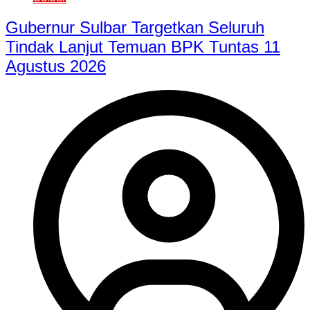
Gubernur Sulbar Targetkan Seluruh
Tindak Lanjut Temuan BPK Tuntas 11
Agustus 2026