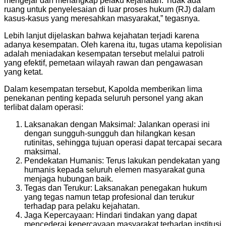
mengejar dan menangkap pelaku kejahatan. Tidak ada
ruang untuk penyelesaian di luar proses hukum (RJ) dalam
kasus-kasus yang meresahkan masyarakat,” tegasnya.
Lebih lanjut dijelaskan bahwa kejahatan terjadi karena
adanya kesempatan. Oleh karena itu, tugas utama kepolisian
adalah meniadakan kesempatan tersebut melalui patroli
yang efektif, pemetaan wilayah rawan dan pengawasan
yang ketat.
Dalam kesempatan tersebut, Kapolda memberikan lima
penekanan penting kepada seluruh personel yang akan
terlibat dalam operasi:
Laksanakan dengan Maksimal: Jalankan operasi ini
dengan sungguh-sungguh dan hilangkan kesan
rutinitas, sehingga tujuan operasi dapat tercapai secara
maksimal.
Pendekatan Humanis: Terus lakukan pendekatan yang
humanis kepada seluruh elemen masyarakat guna
menjaga hubungan baik.
Tegas dan Terukur: Laksanakan penegakan hukum
yang tegas namun tetap profesional dan terukur
terhadap para pelaku kejahatan.
Jaga Kepercayaan: Hindari tindakan yang dapat
mencederai kepercayaan masyarakat terhadap institusi