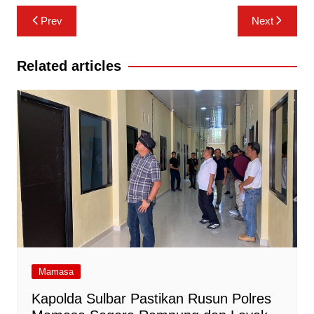
Navigasi
Prev
Next
pos
Related articles
Mamasa
Kapolda Sulbar Pastikan Rusun Polres