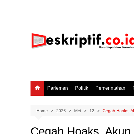
Skip
to
content
Parlemen
Politik
Pemerintahan
Home
2026
Mei
12
Cegah Hoaks, Ak
Cegah Hoaks, Akun 