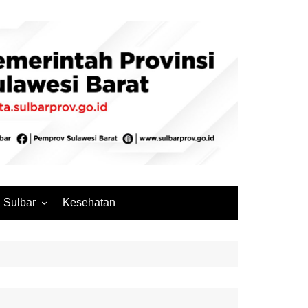
Sulbar
Kesehatan
Mamuju
Mamuju Tengah
Pasangkayu
Majene