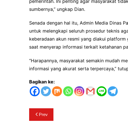
pemerintah. Ini penting agar masyarakat tida
sumbernya,” ungkap Dian.
Senada dengan hal itu, Admin Media Dinas P
untuk melengkapi seluruh prosedur teknis agar 
keberadaan akun resmi yang diakui platform 
saat menyerap informasi terkait ketahanan pa
“Harapannya, masyarakat semakin mudah men
informasi yang akurat serta terpercaya,” tutu
Bagikan ke:
Navigasi
Prev
pos