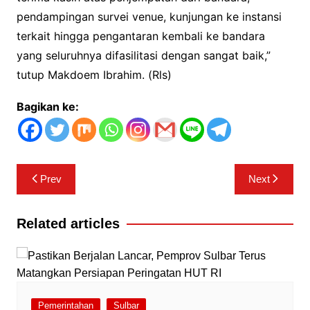
pendampingan survei venue, kunjungan ke instansi
terkait hingga pengantaran kembali ke bandara
yang seluruhnya difasilitasi dengan sangat baik,”
tutup Makdoem Ibrahim. (Rls)
Bagikan ke:
Navigasi
Prev
Next
pos
Related articles
Pemerintahan
Sulbar