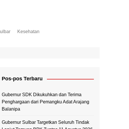
ulbar
Kesehatan
Mamuju
Mamuju Tengah
Pasangkayu
Majene
Pos-pos Terbaru
Mamasa
Polewali Mandar
Gubernur SDK Dikukuhkan dan Terima
Penghargaan dari Pemangku Adat Arajang
Balanipa
Gubernur Sulbar Targetkan Seluruh Tindak