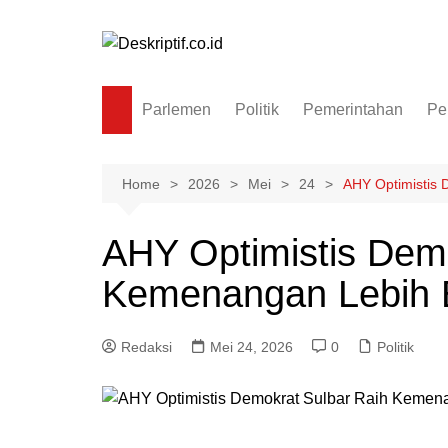
Skip
to
content
Parlemen
Politik
Pemerintahan
Pe
Home
2026
Mei
24
AHY Optimistis
AHY Optimistis Dem
Kemenangan Lebih 
Redaksi
Mei 24, 2026
0
Politik