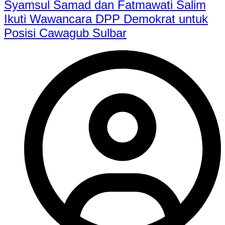
Syamsul Samad dan Fatmawati Salim
Ikuti Wawancara DPP Demokrat untuk
Posisi Cawagub Sulbar