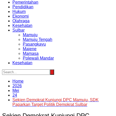
Pemerintahan
Pendidikan
Hukum
Ekonomi
Olahraga
Kesehatan
Sulbar
Mamuju
Mamuju Tengah
Pasangkayu
Majene
Mamasa
Polewali Mandar
Kesehatan
Home
2026
Mei
24
Sekjen Demokrat Kunjungi DPC Mamuju, SDK
Paparkan Target Politik Demokrat Sulbar
Sekjen Demokrat Kunjungi DPC