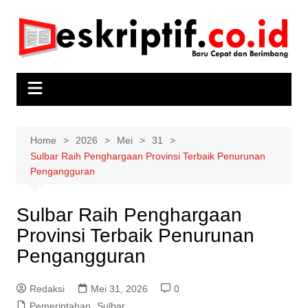
Skip
to
content
Home
2026
Mei
31
Sulbar Raih Penghargaan Provinsi Terbaik Penurunan
Pengangguran
Sulbar Raih Penghargaan
Provinsi Terbaik Penurunan
Pengangguran
Redaksi
Mei 31, 2026
0
Pemerintahan
,
Sulbar