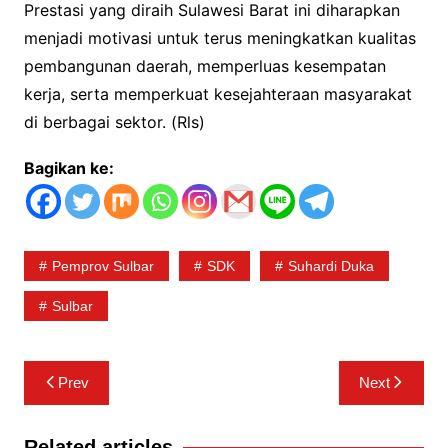
Prestasi yang diraih Sulawesi Barat ini diharapkan
menjadi motivasi untuk terus meningkatkan kualitas
pembangunan daerah, memperluas kesempatan
kerja, serta memperkuat kesejahteraan masyarakat
di berbagai sektor. (Rls)
Bagikan ke:
Pemprov Sulbar
SDK
Suhardi Duka
Sulbar
Navigasi
Prev
Next
pos
Related articles