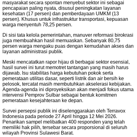
masyarakat secara spontan menyebut sektor ini sebagai
pencapaian paling nyata, disusul peningkatan layanan
kesehatan (17 persen) dan pemberdayaan UMKM (13
persen). Khusus untuk infrastruktur transportasi, kepuasan
warga menyentuh 78,25 persen.
Di sisi tata kelola pemerintahan, manuver reformasi birokrasi
juga membuahkan hasil memuaskan. Sebanyak 80,75
persen warga mengaku puas dengan kemudahan akses dan
layanan administrasi publik.
Meski mencatatkan rapor hijau di berbagai sektor esensial,
hasil survei ini turut memotret tantangan yang masih harus
dijawab. Isu stabilitas harga kebutuhan pokok serta
pemerataan utilitas dasar, seperti listrik dan air bersih ke
pelosok, tercatat masih membutuhkan akselerasi kebijakan.
Agenda-agenda ini diproyeksikan akan menjadi fokus utama
intervensi Pemprov Sulbar sebagai bentuk komitmen
pemerataan kesejahteraan ke depan.
Survei persepsi publik ini diselenggarakan oleh Terravox
Indonesia pada periode 27 April hingga 12 Mei 2026.
Penarikan sampel melibatkan 400 responden yang telah
memiliki hak pilih, tersebar secara proporsional di seluruh
wilayah Provinsi Sulawesi Barat.