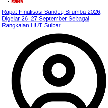
Sulbar
Rapat Finalisasi Sandeq Silumba 2026,
Digelar 26–27 September Sebagai
Rangkaian HUT Sulbar