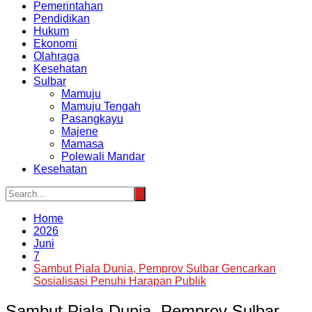
Pemerintahan
Pendidikan
Hukum
Ekonomi
Olahraga
Kesehatan
Sulbar
Mamuju
Mamuju Tengah
Pasangkayu
Majene
Mamasa
Polewali Mandar
Kesehatan
Home
2026
Juni
7
Sambut Piala Dunia, Pemprov Sulbar Gencarkan
Sosialisasi Penuhi Harapan Publik
Sambut Piala Dunia, Pemprov Sulbar