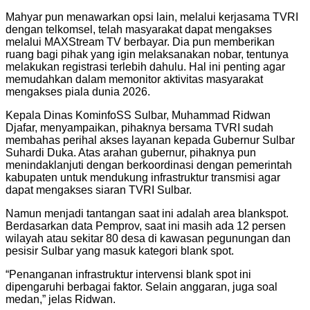
Mahyar pun menawarkan opsi lain, melalui kerjasama TVRI
dengan telkomsel, telah masyarakat dapat mengakses
melalui MAXStream TV berbayar. Dia pun memberikan
ruang bagi pihak yang igin melaksanakan nobar, tentunya
melakukan registrasi terlebih dahulu. Hal ini penting agar
memudahkan dalam memonitor aktivitas masyarakat
mengakses piala dunia 2026.
Kepala Dinas KominfoSS Sulbar, Muhammad Ridwan
Djafar, menyampaikan, pihaknya bersama TVRI sudah
membahas perihal akses layanan kepada Gubernur Sulbar
Suhardi Duka. Atas arahan gubernur, pihaknya pun
menindaklanjuti dengan berkoordinasi dengan pemerintah
kabupaten untuk mendukung infrastruktur transmisi agar
dapat mengakses siaran TVRI Sulbar.
Namun menjadi tantangan saat ini adalah area blankspot.
Berdasarkan data Pemprov, saat ini masih ada 12 persen
wilayah atau sekitar 80 desa di kawasan pegunungan dan
pesisir Sulbar yang masuk kategori blank spot.
“Penanganan infrastruktur intervensi blank spot ini
dipengaruhi berbagai faktor. Selain anggaran, juga soal
medan,” jelas Ridwan.