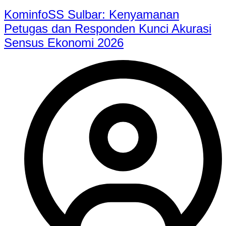
KominfoSS Sulbar: Kenyamanan
Petugas dan Responden Kunci Akurasi
Sensus Ekonomi 2026