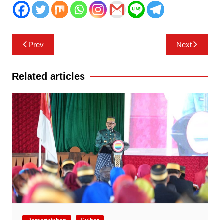
Navigasi
Prev
Next
pos
Related articles