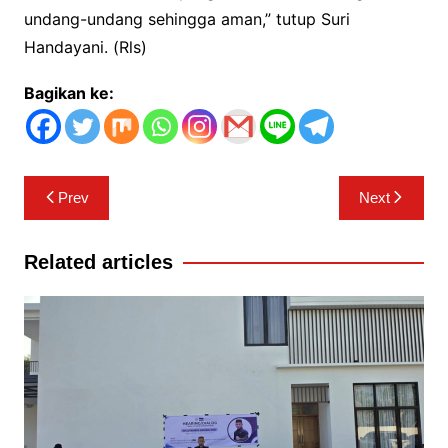
undang-undang sehingga aman,” tutup Suri
Handayani. (Rls)
Bagikan ke:
Navigasi
Prev
Next
pos
Related articles