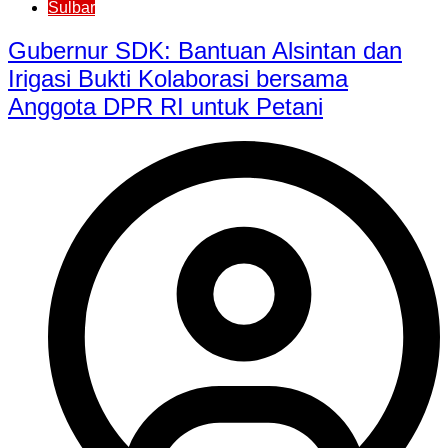
Sulbar
Gubernur SDK: Bantuan Alsintan dan
Irigasi Bukti Kolaborasi bersama
Anggota DPR RI untuk Petani