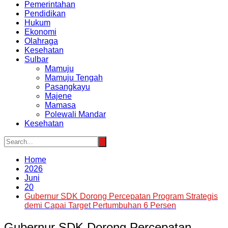
Pemerintahan
Pendidikan
Hukum
Ekonomi
Olahraga
Kesehatan
Sulbar
Mamuju
Mamuju Tengah
Pasangkayu
Majene
Mamasa
Polewali Mandar
Kesehatan
Home
2026
Juni
20
Gubernur SDK Dorong Percepatan Program Strategis
demi Capai Target Pertumbuhan 6 Persen
Gubernur SDK Dorong Percepatan