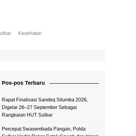
ulbar
Kesehatan
Mamuju
Mamuju Tengah
Pasangkayu
Majene
Pos-pos Terbaru
Mamasa
Polewali Mandar
Rapat Finalisasi Sandeq Silumba 2026,
Digelar 26–27 September Sebagai
Rangkaian HUT Sulbar
Percepat Swasembada Pangan, Polda