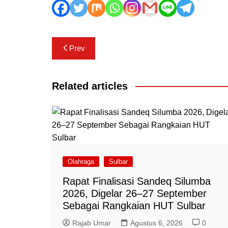
Navigasi
Prev
pos
Related articles
Olahraga
Sulbar
Rapat Finalisasi Sandeq Silumba
2026, Digelar 26–27 September
Sebagai Rangkaian HUT Sulbar
Rajab Umar
Agustus 6, 2026
0