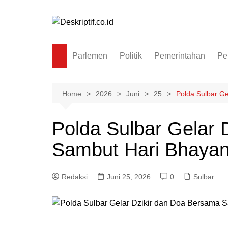
Skip
to
content
Parlemen
Politik
Pemerintahan
Pe
Home
2026
Juni
25
Polda Sulbar G
Polda Sulbar Gelar 
Sambut Hari Bhayan
Redaksi
Juni 25, 2026
0
Sulbar