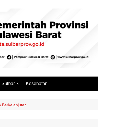
Sulbar
Kesehatan
Mamuju
Mamuju Tengah
 Berkelanjutan
Pasangkayu
Majene