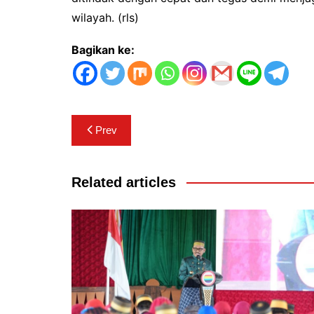
wilayah. (rls)
Bagikan ke:
Navigasi
Prev
pos
Related articles