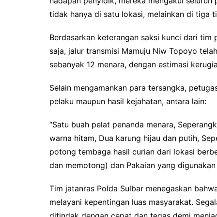
hadapan penyidik, mereka mengakui seluruh
tidak hanya di satu lokasi, melainkan di tiga 
Berdasarkan keterangan saksi kunci dari tim
saja, jalur transmisi Mamuju Niw Topoyo tel
sebanyak 12 menara, dengan estimasi kerugi
Selain mengamankan para tersangka, petugas
pelaku maupun hasil kejahatan, antara lain:
“Satu buah pelat penanda menara, Seperangka
warna hitam, Dua karung hijau dan putih, Se
potong tembaga hasil curian dari lokasi berb
dan memotong) dan Pakaian yang digunakan s
Tim jatanras Polda Sulbar menegaskan bahwa f
melayani kepentingan luas masyarakat. Sega
ditindak dengan cepat dan tegas demi menja