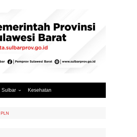
Sulbar
Kesehatan
Mamuju
Mamuju Tengah
a PLN
Pasangkayu
Majene