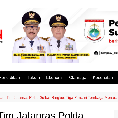
Pendidikan
Hukum
Ekonomi
Olahraga
Kesehatan
hari, Tim Jatanras Polda Sulbar Ringkus Tiga Pencuri Tembaga Menar
 Tim Jatanras Polda