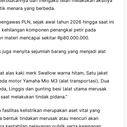
 perbuatannya dan mengaku telah melakukan aksinya
titik menara yang berbeda.
 pengawas PLN, sejak awal tahun 2026 hingga saat ini
ah kehilangan komponen penangkal petir pada
an materi mencapai sekitar Rp80.000.000.
 juga menyita sejumlah barang yang menjadi alat
t alas kaki merk Swallow warna hitam, Satu jaket
peda motor Yamaha Mio M3 (alat transportasi), Dua
eda, Linggis dan gunting besi (alat utama merusak
aat melakukan tindak pidana.”
asilitas kelistrikan merupakan aset vital yang
la bentuk tindakan merusak atau mencuri akan
ga kestabilan pelayanan publik serta keamanan