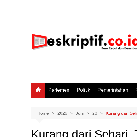
Skip
to
content
Parlemen
Politik
Pemerintahan
Home
2026
Juni
28
Kurang dari Se
Kurang dari Sehari,