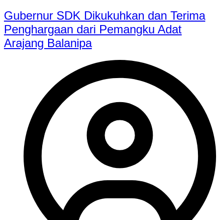
Gubernur SDK Dikukuhkan dan Terima
Penghargaan dari Pemangku Adat
Arajang Balanipa