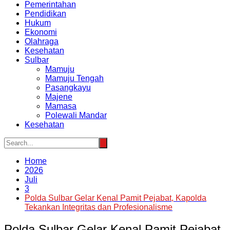
Pemerintahan
Pendidikan
Hukum
Ekonomi
Olahraga
Kesehatan
Sulbar
Mamuju
Mamuju Tengah
Pasangkayu
Majene
Mamasa
Polewali Mandar
Kesehatan
Home
2026
Juli
3
Polda Sulbar Gelar Kenal Pamit Pejabat, Kapolda
Tekankan Integritas dan Profesionalisme
Polda Sulbar Gelar Kenal Pamit Pejabat,