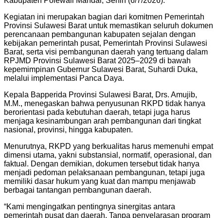
Kabupaten Polewali Mandar, Senin (6/7/2026).
Kegiatan ini merupakan bagian dari komitmen Pemerintah
Provinsi Sulawesi Barat untuk memastikan seluruh dokumen
perencanaan pembangunan kabupaten sejalan dengan
kebijakan pemerintah pusat, Pemerintah Provinsi Sulawesi
Barat, serta visi pembangunan daerah yang tertuang dalam
RPJMD Provinsi Sulawesi Barat 2025–2029 di bawah
kepemimpinan Gubernur Sulawesi Barat, Suhardi Duka,
melalui implementasi Panca Daya.
Kepala Bapperida Provinsi Sulawesi Barat, Drs. Amujib,
M.M., menegaskan bahwa penyusunan RKPD tidak hanya
berorientasi pada kebutuhan daerah, tetapi juga harus
menjaga kesinambungan arah pembangunan dari tingkat
nasional, provinsi, hingga kabupaten.
Menurutnya, RKPD yang berkualitas harus memenuhi empat
dimensi utama, yakni substansial, normatif, operasional, dan
faktual. Dengan demikian, dokumen tersebut tidak hanya
menjadi pedoman pelaksanaan pembangunan, tetapi juga
memiliki dasar hukum yang kuat dan mampu menjawab
berbagai tantangan pembangunan daerah.
“Kami mengingatkan pentingnya sinergitas antara
pemerintah pusat dan daerah. Tanpa penyelarasan program