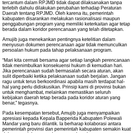
tercantum dalam RPJMD tidak dapat dilaksanakan tanpa
terlebih dahulu dilakukan perubahan terhadap Peraturan
Daerah tentang RPJMD. Oleh karena itu, pemerintah
kabupaten disarankan melakukan rasionalisasi maupun
penggabungan program yang memiliki keterkaitan agar tetap
berada dalam koridor perencanaan yang telah ditetapkan.
Amujib juga menekankan pentingnya ketelitian dalam
menyusun dokumen perencanaan agar tidak memunculkan
persoalan hukum pada tahap pelaksanaan program.
“Mari kita cermati bersama agar setiap langkah perencanaan
tidak menimbulkan konsekuensi hukum di kemudian hari.
Jika perencanaan sudah bermasalah secara aturan, akan
sulit diperbaiki ketika pelaksanaan sudah berjalan. Jangan
ragu untuk terus berkoordinasi apabila masih terdapat hal-
hal yang perlu didiskusikan. Prinsip kami di provinsi bukan
untuk menghambat, melainkan memastikan seluruh
kebijakan daerah tetap berada pada koridor aturan yang
benar,” tegasnya.
Pada kesempatan tersebut, Amujib juga menyampaikan
apresiasi kepada Kepala Bapperida Kabupaten Polewali
Mandar yang baru dilantik. Ia berharap kolaborasi antara
pemerintah provinsi dan pemerintah kabupaten semakin kuat