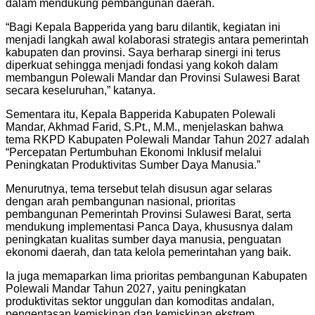
dalam mendukung pembangunan daerah.
“Bagi Kepala Bapperida yang baru dilantik, kegiatan ini
menjadi langkah awal kolaborasi strategis antara pemerintah
kabupaten dan provinsi. Saya berharap sinergi ini terus
diperkuat sehingga menjadi fondasi yang kokoh dalam
membangun Polewali Mandar dan Provinsi Sulawesi Barat
secara keseluruhan,” katanya.
Sementara itu, Kepala Bapperida Kabupaten Polewali
Mandar, Akhmad Farid, S.Pt., M.M., menjelaskan bahwa
tema RKPD Kabupaten Polewali Mandar Tahun 2027 adalah
“Percepatan Pertumbuhan Ekonomi Inklusif melalui
Peningkatan Produktivitas Sumber Daya Manusia.”
Menurutnya, tema tersebut telah disusun agar selaras
dengan arah pembangunan nasional, prioritas
pembangunan Pemerintah Provinsi Sulawesi Barat, serta
mendukung implementasi Panca Daya, khususnya dalam
peningkatan kualitas sumber daya manusia, penguatan
ekonomi daerah, dan tata kelola pemerintahan yang baik.
Ia juga memaparkan lima prioritas pembangunan Kabupaten
Polewali Mandar Tahun 2027, yaitu peningkatan
produktivitas sektor unggulan dan komoditas andalan,
pengentasan kemiskinan dan kemiskinan ekstrem,