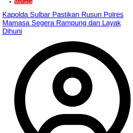
Mamasa
Kapolda Sulbar Pastikan Rusun Polres
Mamasa Segera Rampung dan Layak
Dihuni