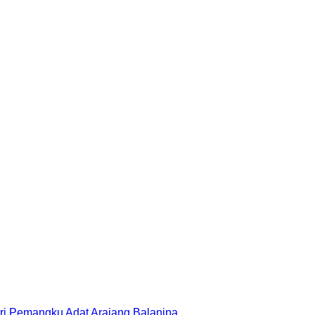
i Pemangku Adat Arajang Balanipa