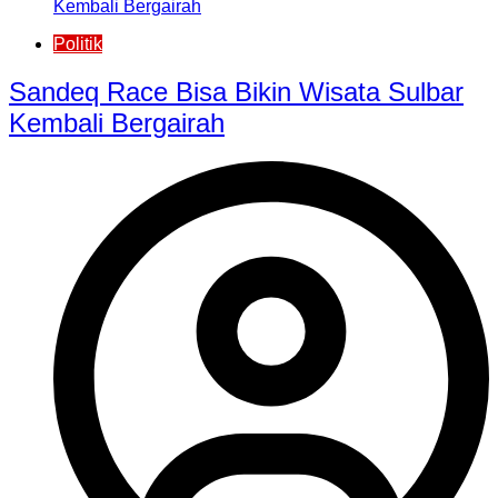
Politik
Sandeq Race Bisa Bikin Wisata Sulbar
Kembali Bergairah