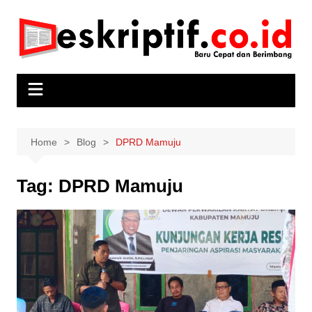
Skip
to
content
Home
Blog
DPRD Mamuju
Tag:
DPRD Mamuju