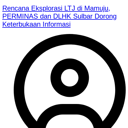
Rencana Eksplorasi LTJ di Mamuju,
PERMINAS dan DLHK Sulbar Dorong
Keterbukaan Informasi