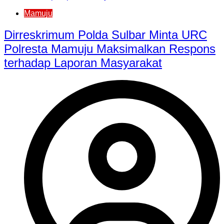
Mamuju
Dirreskrimum Polda Sulbar Minta URC
Polresta Mamuju Maksimalkan Respons
terhadap Laporan Masyarakat