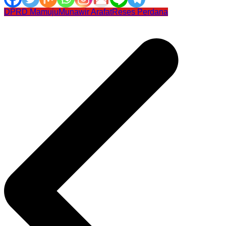
DPRD Mamuju
Munawir Arafat
Reses Perdana
Navigasi
pos