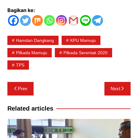
Bagikan ke:
Hamdan Dangkang
KPU Mamuju
Pilkada Mamuju
Pilkada Serentak 2020
TPS
Navigasi
Prev
Next
pos
Related articles