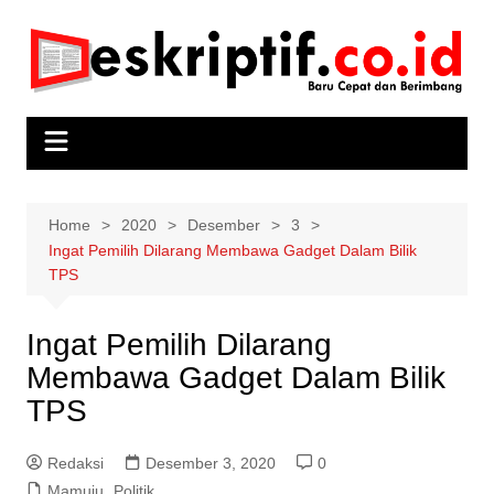
Skip
to
content
Home
2020
Desember
3
Ingat Pemilih Dilarang Membawa Gadget Dalam Bilik
TPS
Ingat Pemilih Dilarang
Membawa Gadget Dalam Bilik
TPS
Redaksi
Desember 3, 2020
0
Mamuju
,
Politik