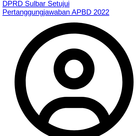
DPRD Sulbar Setujui
Pertanggungjawaban APBD 2022