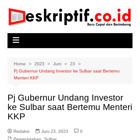
Skip
to
content
Home
2023
Juni
23
Pj Gubernur Undang Investor ke Sulbar saat Bertemu
Menteri KKP
Pj Gubernur Undang Investor
ke Sulbar saat Bertemu Menteri
KKP
Redaksi
Juni 23, 2023
0
Pemerintahan
,
Sulbar