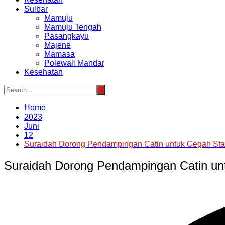
Sulbar
Mamuju
Mamuju Tengah
Pasangkayu
Majene
Mamasa
Polewali Mandar
Kesehatan
Home
2023
Juni
12
Suraidah Dorong Pendampingan Catin untuk Cegah Sta
Suraidah Dorong Pendampingan Catin un