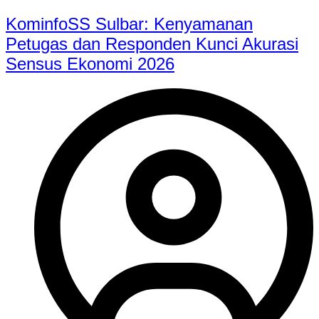
KominfoSS Sulbar: Kenyamanan
Petugas dan Responden Kunci Akurasi
Sensus Ekonomi 2026