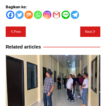
Bagikan ke:
Navigasi
Prev
Next
pos
Related articles