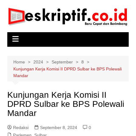
Skip
to
content
Home
2024
September
8
Kunjungan Kerja Komisi II DPRD Sulbar ke BPS Polewali
Mandar
Kunjungan Kerja Komisi II
DPRD Sulbar ke BPS Polewali
Mandar
Redaksi
September 8, 2024
0
Parlemen
,
Sulbar