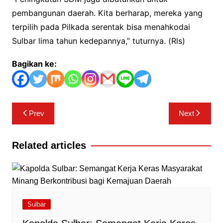
pembangunan daerah. Kita berharap, mereka yang
terpilih pada Pilkada serentak bisa menahkodai
Sulbar lima tahun kedepannya,” tuturnya. (Rls)
Bagikan ke:
Navigasi
Prev
Next
pos
Related articles
Sulbar