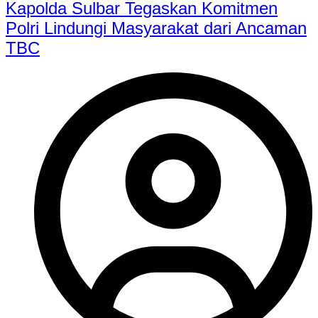
Kapolda Sulbar Tegaskan Komitmen
Polri Lindungi Masyarakat dari Ancaman
TBC