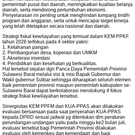
pemerintah pusat dan daerah, meningkatkan kualitas belanja
daerah, serta mendorong pertumbuhan ekonomi.
Penyelarasan ini penting untuk menghindari tumpang tindih
program dan anggaran, serta untuk mencapai target kinerja
yang telah ditetapkan secara nasional dan daerah.
Strategi fiskal kewilayahan yang termuat dalam KEM PPKF
tahun 2026 terfokus pada 4 sektor yakni:
1. Ketahanan pangan
2. ⁠Pembangunan desa, koperasi dan UMKM
3. ⁠Akselerasi investasi
4. ⁠Pendidikan dan kesehatan yg berkualitas.
Hal tersebut sejalan dgn Panca Daya Pemerintah Provinsi
Sulawesi Barat melalui visi & misi Bapak Gubernur dan
Wakil gubernur Sulbar sehingga diharapkan seluruh elemen
baik pemerintah provinsi maupun pemerintah kabupaten se-
Sulawesi Barat dapat berkolaborasi mendukung 4 fokus
strategi fiskal kewilayahan tersebut.
Sinergisitas KEM PPFM dan KUA-PPAS akan dilakukan
evaluasi bersamaan pada saat penyerahan KUA-PPAS
kepada DPRD sesuai jadwal yg ditentukan dlm peraturan
perundangan-undangan yaitu pada minggu ke2 bulan juli,
evaluasi tersebut bagi Pemerintah Provinsi dilakukan
evaluasi oleh kemenkeu dan kemendagri dan bagi