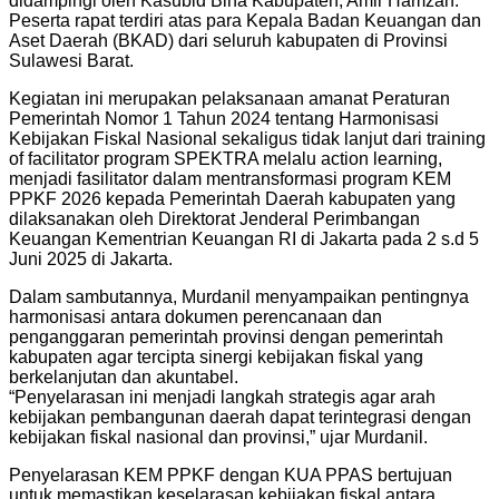
didampingi oleh Kasubid Bina Kabupaten, Amir Hamzah.
Peserta rapat terdiri atas para Kepala Badan Keuangan dan
Aset Daerah (BKAD) dari seluruh kabupaten di Provinsi
Sulawesi Barat.
Kegiatan ini merupakan pelaksanaan amanat Peraturan
Pemerintah Nomor 1 Tahun 2024 tentang Harmonisasi
Kebijakan Fiskal Nasional sekaligus tidak lanjut dari training
of facilitator program SPEKTRA melalu action learning,
menjadi fasilitator dalam mentransformasi program KEM
PPKF 2026 kepada Pemerintah Daerah kabupaten yang
dilaksanakan oleh Direktorat Jenderal Perimbangan
Keuangan Kementrian Keuangan RI di Jakarta pada 2 s.d 5
Juni 2025 di Jakarta.
Dalam sambutannya, Murdanil menyampaikan pentingnya
harmonisasi antara dokumen perencanaan dan
penganggaran pemerintah provinsi dengan pemerintah
kabupaten agar tercipta sinergi kebijakan fiskal yang
berkelanjutan dan akuntabel.
“Penyelarasan ini menjadi langkah strategis agar arah
kebijakan pembangunan daerah dapat terintegrasi dengan
kebijakan fiskal nasional dan provinsi,” ujar Murdanil.
Penyelarasan KEM PPKF dengan KUA PPAS bertujuan
untuk memastikan keselarasan kebijakan fiskal antara