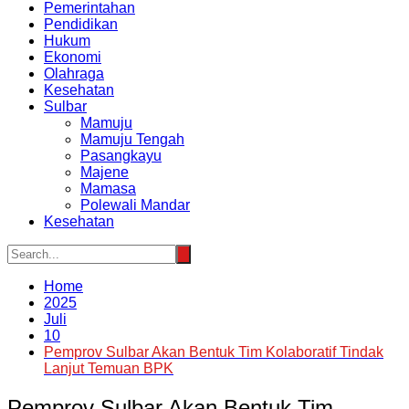
Pemerintahan
Pendidikan
Hukum
Ekonomi
Olahraga
Kesehatan
Sulbar
Mamuju
Mamuju Tengah
Pasangkayu
Majene
Mamasa
Polewali Mandar
Kesehatan
Home
2025
Juli
10
Pemprov Sulbar Akan Bentuk Tim Kolaboratif Tindak
Lanjut Temuan BPK
Pemprov Sulbar Akan Bentuk Tim