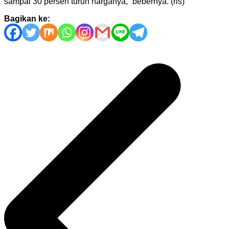
sampai 30 persen turun harganya,” bebernya. (rls)
Bagikan ke:
Navigasi
pos