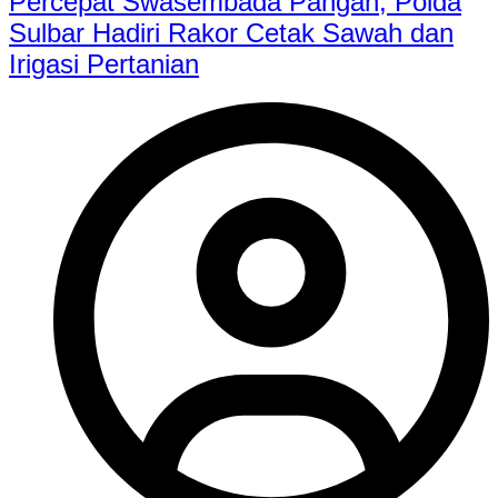
Percepat Swasembada Pangan, Polda
Sulbar Hadiri Rakor Cetak Sawah dan
Irigasi Pertanian