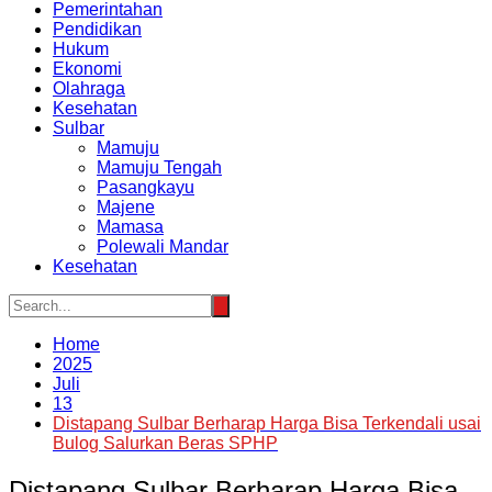
Pemerintahan
Pendidikan
Hukum
Ekonomi
Olahraga
Kesehatan
Sulbar
Mamuju
Mamuju Tengah
Pasangkayu
Majene
Mamasa
Polewali Mandar
Kesehatan
Home
2025
Juli
13
Distapang Sulbar Berharap Harga Bisa Terkendali usai
Bulog Salurkan Beras SPHP
Distapang Sulbar Berharap Harga Bisa