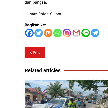
dan bangsa.
Humas Polda Sulbar
Bagikan ke:
Navigasi
Prev
pos
Related articles