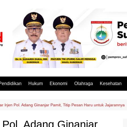
Pendidikan
Hukum
Ekonomi
Olahraga
Kesehatan
r Irjen Pol. Adang Ginanjar Pamit, Titip Pesan Haru untuk Jajarannya
 Pol. Adang Ginanjar