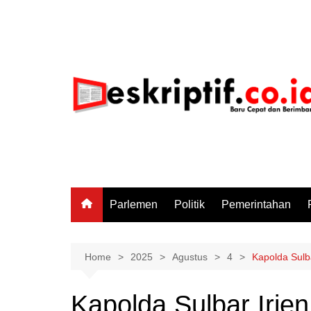
Skip
to
content
Parlemen
Politik
Pemerintahan
Home
2025
Agustus
4
Kapolda Sulba
Kapolda Sulbar Irjen