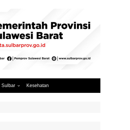
Sulbar
Kesehatan
Mamuju
Mamuju Tengah
Pasangkayu
Majene