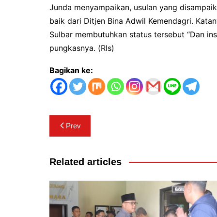
Junda menyampaikan, usulan yang disampai
baik dari Ditjen Bina Adwil Kemendagri. Kat
Sulbar membutuhkan status tersebut “Dan insy
pungkasnya. (Rls)
Bagikan ke:
Navigasi
Prev
pos
Related articles