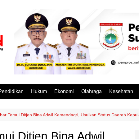
Pendidikan
Hukum
Ekonomi
Olahraga
Kesehatan
bar Temui Ditjen Bina Adwil Kemendagri, Usulkan Status Daerah Kepu
ui Ditjen Bina Adwil