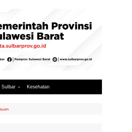
Sulbar
Kesehatan
Mamuju
Mamuju Tengah
lauan
Pasangkayu
Majene