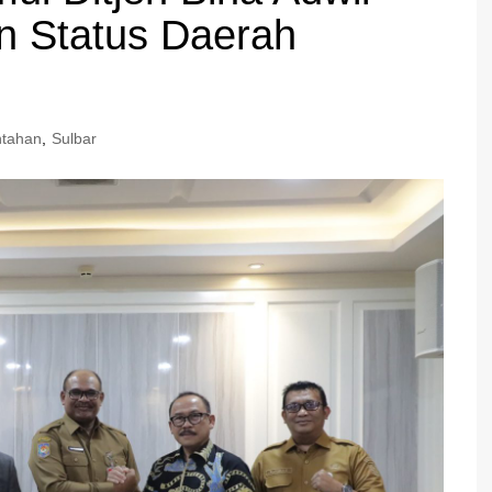
n Status Daerah
ntahan
,
Sulbar