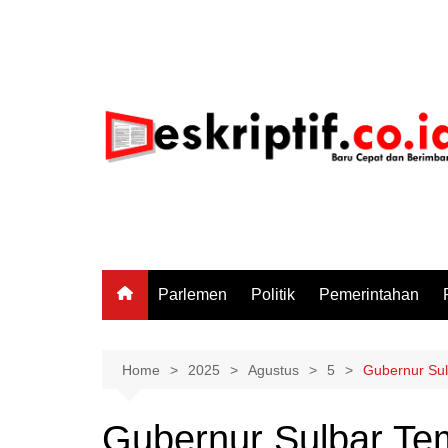
Skip
to
content
Parlemen
Politik
Pemerintahan
Home
2025
Agustus
5
Gubernur Sul
Gubernur Sulbar Tem