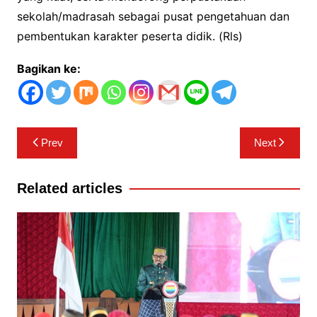
sekolah/madrasah sebagai pusat pengetahuan dan
pembentukan karakter peserta didik. (Rls)
Bagikan ke:
Navigasi
Prev
Next
pos
Related articles