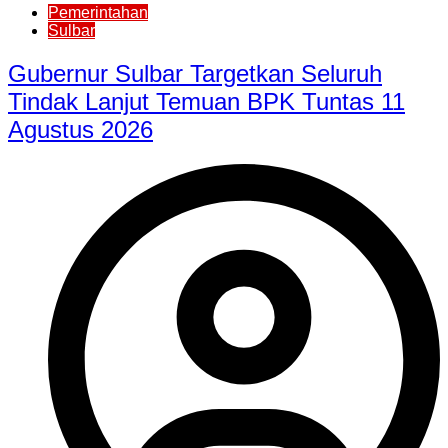
Pemerintahan
Sulbar
Gubernur Sulbar Targetkan Seluruh
Tindak Lanjut Temuan BPK Tuntas 11
Agustus 2026