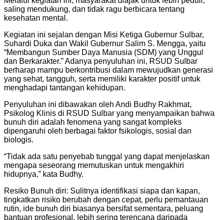
Melalui kegiatan ini, masyarakat diajak untuk lebih peduli,
saling mendukung, dan tidak ragu berbicara tentang
kesehatan mental.
Kegiatan ini sejalan dengan Misi Ketiga Gubernur Sulbar,
Suhardi Duka dan Wakil Gubernur Salim S. Mengga, yaitu
“Membangun Sumber Daya Manusia (SDM) yang Unggul
dan Berkarakter.” Adanya penyuluhan ini, RSUD Sulbar
berharap mampu berkontribusi dalam mewujudkan generasi
yang sehat, tangguh, serta memiliki karakter positif untuk
menghadapi tantangan kehidupan.
Penyuluhan ini dibawakan oleh Andi Budhy Rakhmat,
Psikolog Klinis di RSUD Sulbar yang menyampaikan bahwa
bunuh diri adalah fenomena yang sangat kompleks
dipengaruhi oleh berbagai faktor fsikologis, sosial dan
biologis.
“Tidak ada satu penyebab tunggal yang dapat menjelaskan
mengapa seseorang memutuskan untuk mengakhiri
hidupnya,” kata Budhy.
Resiko Bunuh diri: Sulitnya identifikasi siapa dan kapan,
tingkatkan risiko berubah dengan cepat, perlu pemantauan
rutin, ide bunuh diri biasanya bersifat sementara, peluang
bantuan profesional, lebih sering terencana daripada