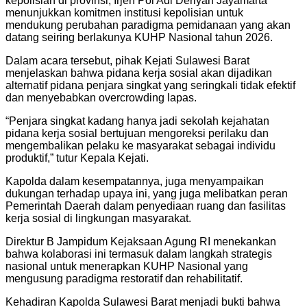
kepolisian di provinsi, Irjen Pol Adi Deriyan Jayamarta
menunjukkan komitmen institusi kepolisian untuk
mendukung perubahan paradigma pemidanaan yang akan
datang seiring berlakunya KUHP Nasional tahun 2026.
Dalam acara tersebut, pihak Kejati Sulawesi Barat
menjelaskan bahwa pidana kerja sosial akan dijadikan
alternatif pidana penjara singkat yang seringkali tidak efektif
dan menyebabkan overcrowding lapas.
“Penjara singkat kadang hanya jadi sekolah kejahatan
pidana kerja sosial bertujuan mengoreksi perilaku dan
mengembalikan pelaku ke masyarakat sebagai individu
produktif,” tutur Kepala Kejati.
Kapolda dalam kesempatannya, juga menyampaikan
dukungan terhadap upaya ini, yang juga melibatkan peran
Pemerintah Daerah dalam penyediaan ruang dan fasilitas
kerja sosial di lingkungan masyarakat.
Direktur B Jampidum Kejaksaan Agung RI menekankan
bahwa kolaborasi ini termasuk dalam langkah strategis
nasional untuk menerapkan KUHP Nasional yang
mengusung paradigma restoratif dan rehabilitatif.
Kehadiran Kapolda Sulawesi Barat menjadi bukti bahwa