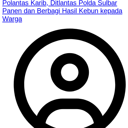
Polantas Karib, Ditlantas Polda Sulbar
Panen dan Berbagi Hasil Kebun kepada
Warga