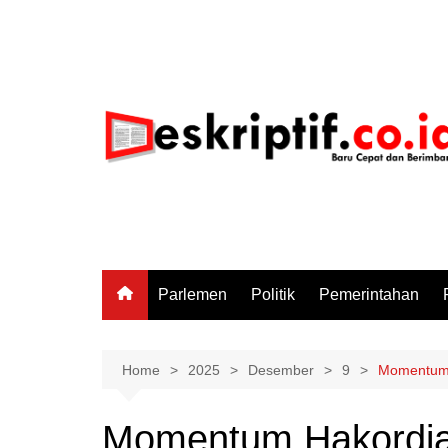
Skip
to
content
Parlemen
Politik
Pemerintahan
Home
2025
Desember
9
Momentum H
Momentum Hakordia 