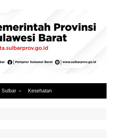
Sulbar
Kesehatan
Mamuju
Mamuju Tengah
Pasangkayu
Majene