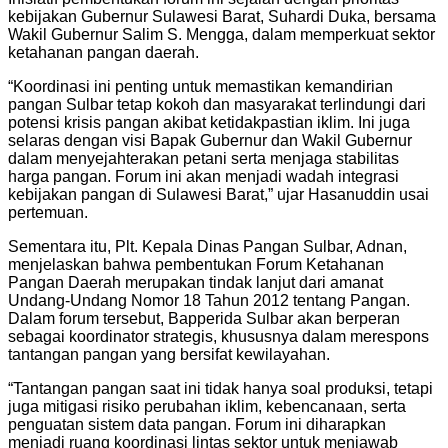
kebijakan Gubernur Sulawesi Barat, Suhardi Duka, bersama
Wakil Gubernur Salim S. Mengga, dalam memperkuat sektor
ketahanan pangan daerah.
“Koordinasi ini penting untuk memastikan kemandirian
pangan Sulbar tetap kokoh dan masyarakat terlindungi dari
potensi krisis pangan akibat ketidakpastian iklim. Ini juga
selaras dengan visi Bapak Gubernur dan Wakil Gubernur
dalam menyejahterakan petani serta menjaga stabilitas
harga pangan. Forum ini akan menjadi wadah integrasi
kebijakan pangan di Sulawesi Barat,” ujar Hasanuddin usai
pertemuan.
Sementara itu, Plt. Kepala Dinas Pangan Sulbar, Adnan,
menjelaskan bahwa pembentukan Forum Ketahanan
Pangan Daerah merupakan tindak lanjut dari amanat
Undang-Undang Nomor 18 Tahun 2012 tentang Pangan.
Dalam forum tersebut, Bapperida Sulbar akan berperan
sebagai koordinator strategis, khususnya dalam merespons
tantangan pangan yang bersifat kewilayahan.
“Tantangan pangan saat ini tidak hanya soal produksi, tetapi
juga mitigasi risiko perubahan iklim, kebencanaan, serta
penguatan sistem data pangan. Forum ini diharapkan
menjadi ruang koordinasi lintas sektor untuk menjawab