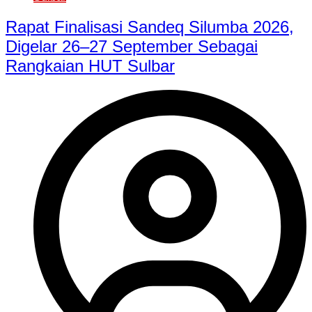
Rapat Finalisasi Sandeq Silumba 2026,
Digelar 26–27 September Sebagai
Rangkaian HUT Sulbar