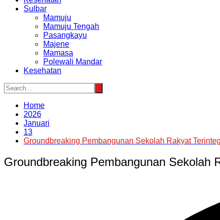
Sulbar
Mamuju
Mamuju Tengah
Pasangkayu
Majene
Mamasa
Polewali Mandar
Kesehatan
Home
2026
Januari
13
Groundbreaking Pembangunan Sekolah Rakyat Terintegr
Groundbreaking Pembangunan Sekolah Rak