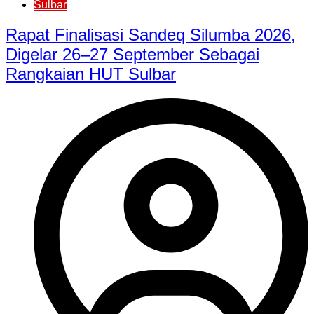
Sulbar
Rapat Finalisasi Sandeq Silumba 2026,
Digelar 26–27 September Sebagai
Rangkaian HUT Sulbar