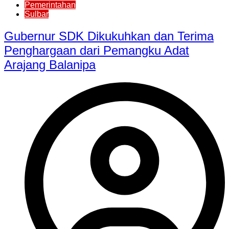
Pemerintahan
Sulbar
Gubernur SDK Dikukuhkan dan Terima
Penghargaan dari Pemangku Adat
Arajang Balanipa