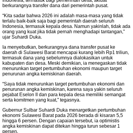
Indonesia, termasuk bagi pemerintah desa, akibat
berkurangnya transfer dana dari pemerintah pusat.
“Kita sadar bahwa 2026 ini adalah masa-masa yang tidak
terlalu baik-baik saja bagi pemerintah daerah seluruh
Indonesia, termasuk kepala desa. Namun yakinlah, tidak ada
orang yang kuat jika tidak pernah menghadapi tantangan,”
ujar Suhardi Duka.
Ia menyebutkan, berkurangnya dana transfer pusat ke
daerah di Sulawesi Barat mencapai kurang lebih Rp1 triliun,
termasuk dana yang sebelumnya dialokasikan untuk
kabupaten dan desa. Meski demikian, ia menegaskan tidak
menurunkan target pertumbuhan ekonomi maupun target
penurunan angka kemiskinan daerah.
“Saya tidak menurunkan target pertumbuhan ekonomi dan
penurunan angka kemiskinan, karena saya yakin seluruh
pejabat Eselon II dan para kepala desa memiliki semangat
serta komitmen yang kuat,” tegasnya.
Gubernur Sulbar Suhardi Duka menargetkan pertumbuhan
ekonomi Sulawesi Barat pada 2026 berada di kisaran 5,5
hingga 6 persen. Dengan capaian tersebut, ia optimistis
angka kemiskinan dapat ditekan hingga turun sebesar 1
persen.