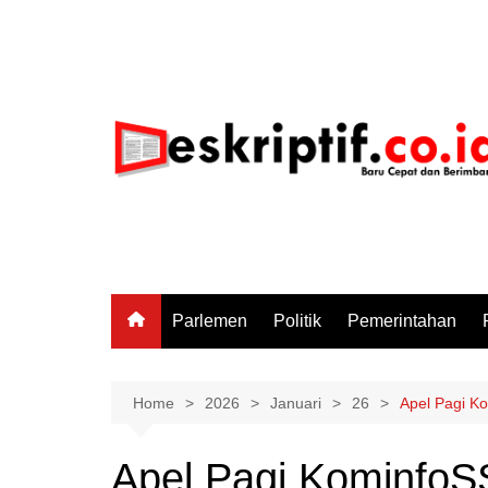
Skip
to
content
Parlemen
Politik
Pemerintahan
Home
2026
Januari
26
Apel Pagi Ko
Apel Pagi KominfoSS