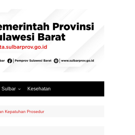
Sulbar
Kesehatan
Mamuju
Mamuju Tengah
dan Kepatuhan Prosedur
Pasangkayu
Majene