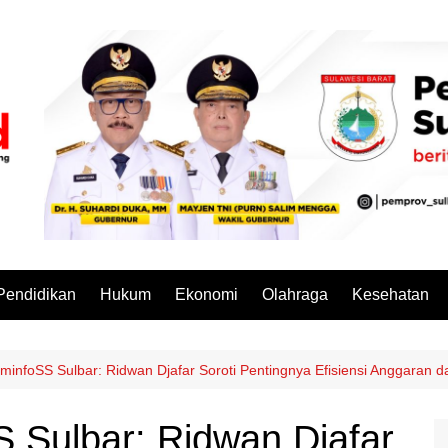
Pendidikan
Hukum
Ekonomi
Olahraga
Kesehatan
minfoSS Sulbar: Ridwan Djafar Soroti Pentingnya Efisiensi Anggaran 
 Sulbar: Ridwan Djafar