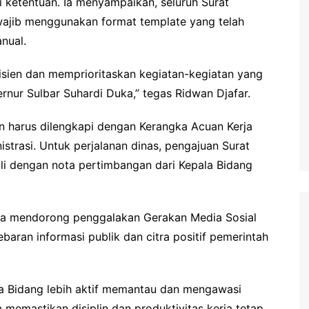
i ketentuan. Ia menyampaikan, seluruh Surat
wajib menggunakan format template yang telah
nual.
isien dan memprioritaskan kegiatan-kegiatan yang
nur Sulbar Suhardi Duka,” tegas Ridwan Djafar.
tan harus dilengkapi dengan Kerangka Acuan Kerja
strasi. Untuk perjalanan dinas, pengajuan Surat
ali dengan nota pertimbangan dari Kepala Bidang
uga mendorong penggalakan Gerakan Media Sosial
aran informasi publik dan citra positif pemerintah
la Bidang lebih aktif memantau dan mengawasi
 memastikan disiplin dan produktivitas kerja tetap