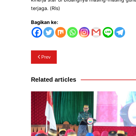
terjaga. (Rls)
Bagikan ke:
Navigasi
Prev
pos
Related articles