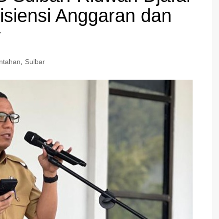
fisiensi Anggaran dan
r
ntahan
,
Sulbar