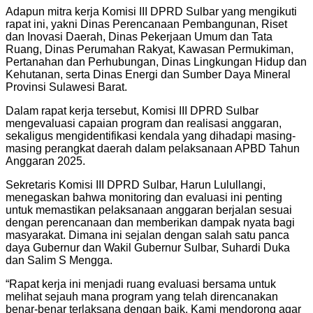
Adapun mitra kerja Komisi III DPRD Sulbar yang mengikuti
rapat ini, yakni Dinas Perencanaan Pembangunan, Riset
dan Inovasi Daerah, Dinas Pekerjaan Umum dan Tata
Ruang, Dinas Perumahan Rakyat, Kawasan Permukiman,
Pertanahan dan Perhubungan, Dinas Lingkungan Hidup dan
Kehutanan, serta Dinas Energi dan Sumber Daya Mineral
Provinsi Sulawesi Barat.
Dalam rapat kerja tersebut, Komisi III DPRD Sulbar
mengevaluasi capaian program dan realisasi anggaran,
sekaligus mengidentifikasi kendala yang dihadapi masing-
masing perangkat daerah dalam pelaksanaan APBD Tahun
Anggaran 2025.
Sekretaris Komisi III DPRD Sulbar, Harun Lulullangi,
menegaskan bahwa monitoring dan evaluasi ini penting
untuk memastikan pelaksanaan anggaran berjalan sesuai
dengan perencanaan dan memberikan dampak nyata bagi
masyarakat. Dimana ini sejalan dengan salah satu panca
daya Gubernur dan Wakil Gubernur Sulbar, Suhardi Duka
dan Salim S Mengga.
“Rapat kerja ini menjadi ruang evaluasi bersama untuk
melihat sejauh mana program yang telah direncanakan
benar-benar terlaksana dengan baik. Kami mendorong agar